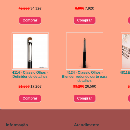
42,90€
34,32€
9,90€
7,92€
4114 - Classic Olhos -
4124 - Classic Olhos -
4811E 
Definidor de detalhes
Blender redondo curto para
detalhes
21,50€
17,20€
33,20€
26,56€
2
Informação
Atendimento