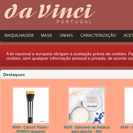
MAQUILHAGEM
MASK
UNHAS
CARACTERIZAÇÃO
ACE
A lei nacional e europeia obrigam à aceitação prévia de cookies. Par
cookies, sem qualquer informação pessoal e privada, de acordo c
Destaques
9065 - Classic Rosto -
4834 - Sabonete de limpeza
4504 - 
RONDO pequeno
para pincéis - 40g